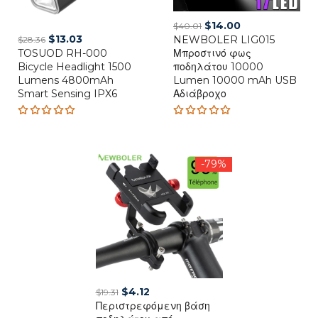
Original
Current
$
14.00
$
40.01
Original
Current
$
13.03
NEWBOLER LIG015
price
price
$
28.36
TOSUOD RH-000
price
price
Μπροστινό φως
was:
is:
Bicycle Headlight 1500
ποδηλάτου 10000
was:
is:
$40.01.
$14.00.
Lumens 4800mAh
Lumen 10000 mAh USB
$28.36.
$13.03.
Smart Sensing IPX6
Αδιάβροχο
Rated
Rated
5.00
out
5.00
out
of 5
of 5
-79%
Original
Current
$
4.12
$
19.31
Περιστρεφόμενη βάση
price
price