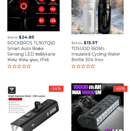
Original
Current
$
24.85
$
45.16
Original
Current
$
13.57
ROCKBROS TL907Q50
price
price
$
36.54
Smart Auto Brake
TOSUOD 550ML
price
price
was:
is:
Sensing LED ποδήλατο
Insulated Cycling Water
was:
is:
$45.16.
$24.85.
πίσω πίσω φως IPx6
Bottle 304 Inox
$36.54.
$13.57.
Rated
Rated
5.00
out
5.00
out
of 5
of 5
-54%
-65%