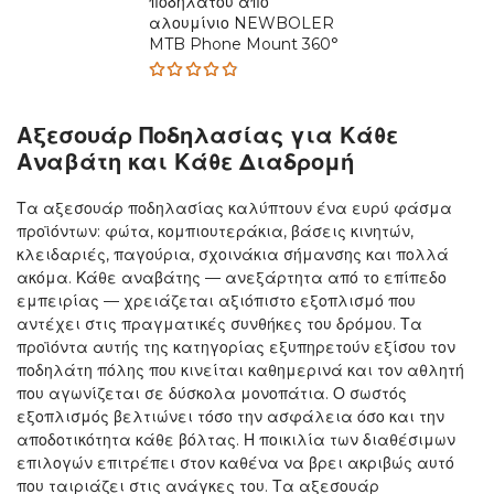
ποδηλάτου από
was:
is:
αλουμίνιο NEWBOLER
$19.31.
$4.12.
MTB Phone Mount 360°
Rated
4.80
out
Αξεσουάρ Ποδηλασίας για Κάθε
of 5
Αναβάτη και Κάθε Διαδρομή
Τα αξεσουάρ ποδηλασίας καλύπτουν ένα ευρύ φάσμα
προϊόντων: φώτα, κομπιουτεράκια, βάσεις κινητών,
κλειδαριές, παγούρια, σχοινάκια σήμανσης και πολλά
ακόμα. Κάθε αναβάτης — ανεξάρτητα από το επίπεδο
εμπειρίας — χρειάζεται αξιόπιστο εξοπλισμό που
αντέχει στις πραγματικές συνθήκες του δρόμου. Τα
προϊόντα αυτής της κατηγορίας εξυπηρετούν εξίσου τον
ποδηλάτη πόλης που κινείται καθημερινά και τον αθλητή
που αγωνίζεται σε δύσκολα μονοπάτια. Ο σωστός
εξοπλισμός βελτιώνει τόσο την ασφάλεια όσο και την
αποδοτικότητα κάθε βόλτας. Η ποικιλία των διαθέσιμων
επιλογών επιτρέπει στον καθένα να βρει ακριβώς αυτό
που ταιριάζει στις ανάγκες του. Τα αξεσουάρ