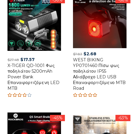
Original
Current
$
2.68
$
7.83
Original
Current
$
17.57
WEST BIKING
price
price
$
27.48
X-TIGER QD-1001 Φως
price
price
YP0701460 Πίσω φως
was:
is:
ποδηλάτου 5200mAh
ποδηλάτου IP55
was:
is:
$7.83.
$2.68.
Power Bank
Αδιάβροχο LED USB
$27.48.
$17.57.
Επαναφορτιζόμενη LED
Επαναφορτιζόμενο MTB
MTB
Road
Rated
Rated
3.80
5.00
out
out of
of 5
5
-45%
-63%